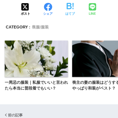
ポスト
シェア
はてブ
LINE
CATEGORY :
喪服/服装
一周忌の服装｜私服でいいと言われ
喪主の妻の服装はどうす
たら本当に普段着でもいい？
やっぱり和装がベスト？
前の記事