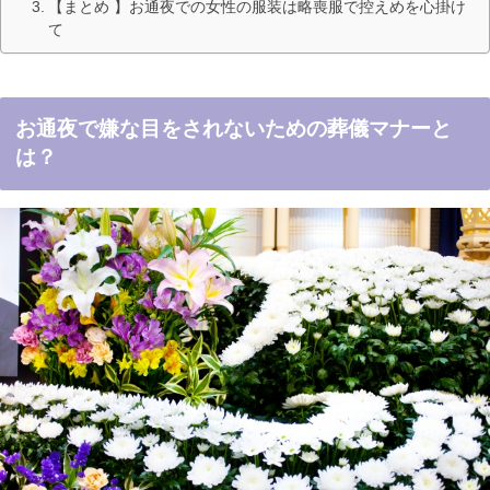
【まとめ 】お通夜での女性の服装は略喪服で控えめを心掛け
て
お通夜で嫌な目をされないための葬儀マナーと
は？