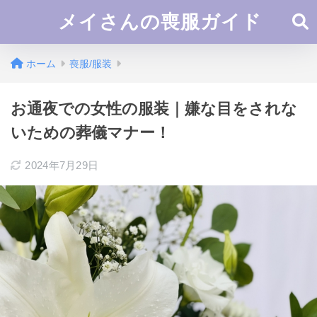
メイさんの喪服ガイド
ホーム
喪服/服装
お通夜での女性の服装｜嫌な目をされな
いための葬儀マナー！
2024年7月29日