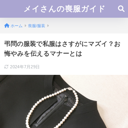
メイさんの喪服ガイド
ホーム
喪服/服装
弔問の服装で私服はさすがにマズイ？お
悔やみを伝えるマナーとは
2024年7月29日