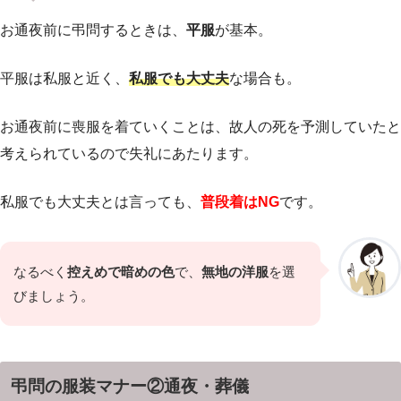
お通夜前に弔問するときは、
平服
が基本。
平服は私服と近く、
私服でも大丈夫
な場合も。
お通夜前に喪服を着ていくことは、故人の死を予測していたと
考えられているので失礼にあたります。
私服でも大丈夫とは言っても、
普段着はNG
です。
なるべく
控えめで暗めの色
で、
無地の洋服
を選
びましょう。
弔問の服装マナー②通夜・葬儀