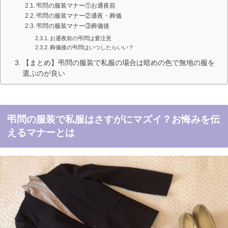
弔問の服装マナー①お通夜前
弔問の服装マナー②通夜・葬儀
弔問の服装マナー③葬儀後
お通夜前の弔問は要注意
葬儀後の弔問はいつしたらいい？
【まとめ】弔問の服装で私服の場合は暗めの色で無地の服を
選ぶのが良い
弔問の服装で私服はさすがにマズイ？お悔みを伝
えるマナーとは